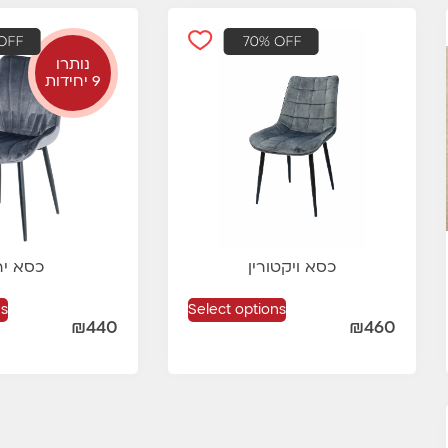
נותרו
9 יחידות
כסא ויקטורין
כסא יר
ns
Select options
₪
440
₪
460