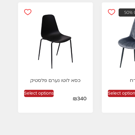
ח
כסא לוטו נערם פלסטיק
Select options
Select optio
₪
340