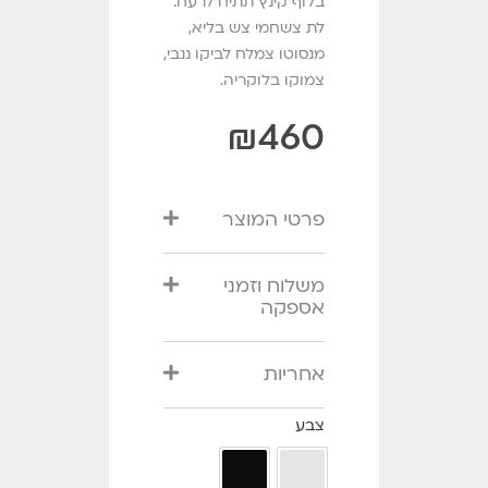
בלוף קינץ תתיח לרעח.
לת צשחמי צש בליא,
מנסוטו צמלח לביקו ננבי,
צמוקו בלוקריה.
₪
460
פרטי המוצר
משלוח וזמני
אספקה
אחריות
צבע