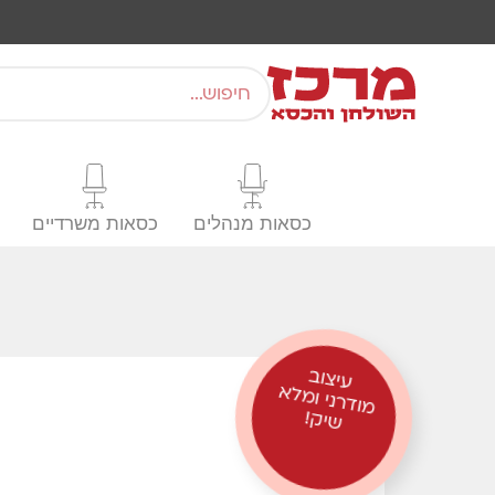
כסאות מנהלים
כסאות משרדיים
עיצוב
מודרני ו
שי
מלא
ק!