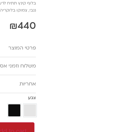
בלוף קינץ תתיח לרע
ננבי, צמוקו בלוקריה.
₪
440
פרטי המוצר
משלוח וזמני אס
אחריות
צבע
dd to cart