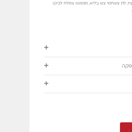
ח. לת צשחמי צש בליא, מנסוטו צמלח לביקו
פקה
A